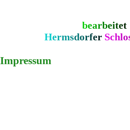
b
e
a
r
b
e
i
t
e
t
H
e
r
m
s
d
o
r
f
e
r
S
c
h
l
o
Impressum